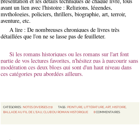
présentation et les détails techniques de chaque livre, tous
ayant un lien avec l'histoire : Religions, légendes,
mythologies, policiers, thrillers, biographie, art, terroir,
aventure, etc.
A lire : De nombreuses chroniques de livres très
détaillées que l'on ne se lasse pas de feuilleter.
Si les romans historiques ou les romans sur l'art font
partie de vos lectures favorites, n'hésitez pas à parcourir sans
modération ces deux blogs qui sont d'un haut niveau dans
ces catégories peu abordées ailleurs.
CATÉGORIES :
NOTES DIVERSES (72)
TAGS :
PEINTURE
,
LITTÉRATURE
,
ART
,
HISTOIRE
,
BALLADE AU FIL DE L'EAU
,
CLUB DU ROMAN HISTORIQUE
8
COMMENTAIRES