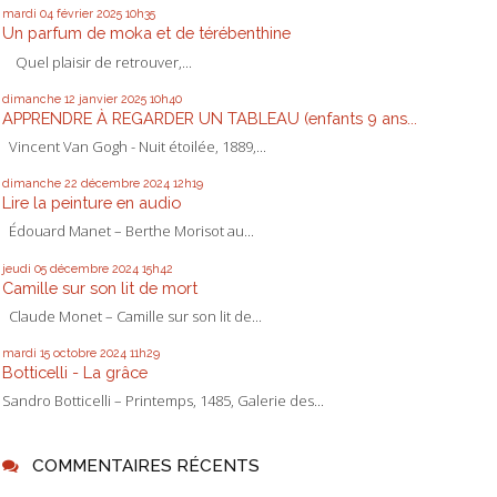
mardi 04
février 2025
10h35
Un parfum de moka et de térébenthine
Quel plaisir de retrouver,...
dimanche 12
janvier 2025
10h40
APPRENDRE À REGARDER UN TABLEAU (enfants 9 ans...
Vincent Van Gogh - Nuit étoilée, 1889,...
dimanche 22
décembre 2024
12h19
Lire la peinture en audio
Édouard Manet – Berthe Morisot au...
jeudi 05
décembre 2024
15h42
Camille sur son lit de mort
Claude Monet – Camille sur son lit de...
mardi 15
octobre 2024
11h29
Botticelli - La grâce
Sandro Botticelli – Printemps, 1485, Galerie des...
COMMENTAIRES RÉCENTS