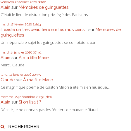
vendredi 20
février 2026
08h12
Alain
sur
Mémoires de guinguettes
C’était le lieu de distraction privilégié des Parisiens...
mardi 17
février 2026
23h13
il existe un très beau livre sur les musiciens...
sur
Mémoires de
guinguettes
Un inépuisable sujet les guinguettes se comptaient par...
mardi 13
janvier 2026
07h51
Alain
sur
À ma fille Marie
Merci, Claude.
lundi 12
janvier 2026
20h55
Claude
sur
À ma fille Marie
Ce magnifique poème de Gaston Miron a été mis en musique...
mercredi 24
décembre 2025
07h10
Alain
sur
Si on lisait ?
Désolé, je ne connais pas les féritiers de madame Riaud....
RECHERCHER