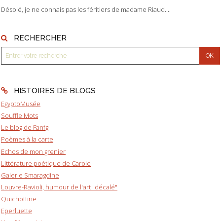
Désolé, je ne connais pas les féritiers de madame Riaud....
RECHERCHER
HISTOIRES DE BLOGS
EgyptoMusée
Souffle Mots
Le blog de Fanfg
Poèmes à la carte
Echos de mon grenier
Littérature poétique de Carole
Galerie Smaragdine
Louvre-Ravioli, humour de l'art "décalé"
Quichottine
Eperluette