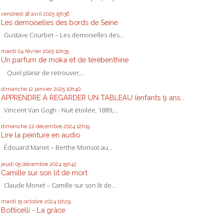
vendredi 18
avril 2025
15h36
Les demoiselles des bords de Seine
Gustave Courbet – Les demoiselles des...
mardi 04
février 2025
10h35
Un parfum de moka et de térébenthine
Quel plaisir de retrouver,...
dimanche 12
janvier 2025
10h40
APPRENDRE À REGARDER UN TABLEAU (enfants 9 ans...
Vincent Van Gogh - Nuit étoilée, 1889,...
dimanche 22
décembre 2024
12h19
Lire la peinture en audio
Édouard Manet – Berthe Morisot au...
jeudi 05
décembre 2024
15h42
Camille sur son lit de mort
Claude Monet – Camille sur son lit de...
mardi 15
octobre 2024
11h29
Botticelli - La grâce