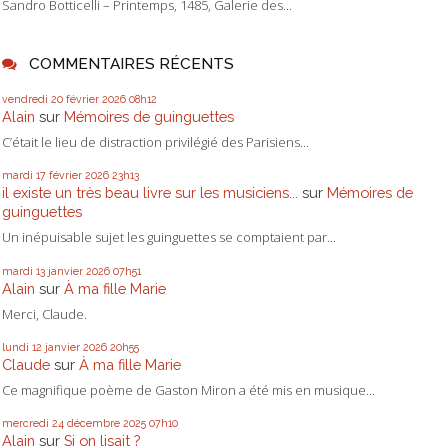
Sandro Botticelli – Printemps, 1485, Galerie des...
COMMENTAIRES RÉCENTS
vendredi 20
février 2026
08h12
Alain
sur
Mémoires de guinguettes
C’était le lieu de distraction privilégié des Parisiens...
mardi 17
février 2026
23h13
il existe un très beau livre sur les musiciens...
sur
Mémoires de
guinguettes
Un inépuisable sujet les guinguettes se comptaient par...
mardi 13
janvier 2026
07h51
Alain
sur
À ma fille Marie
Merci, Claude.
lundi 12
janvier 2026
20h55
Claude
sur
À ma fille Marie
Ce magnifique poème de Gaston Miron a été mis en musique...
mercredi 24
décembre 2025
07h10
Alain
sur
Si on lisait ?