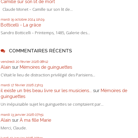
Camille sur son lit de mort
Claude Monet – Camille sur son lit de...
mardi 15
octobre 2024
11h29
Botticelli - La grâce
Sandro Botticelli – Printemps, 1485, Galerie des...
COMMENTAIRES RÉCENTS
vendredi 20
février 2026
08h12
Alain
sur
Mémoires de guinguettes
C’était le lieu de distraction privilégié des Parisiens...
mardi 17
février 2026
23h13
il existe un très beau livre sur les musiciens...
sur
Mémoires de
guinguettes
Un inépuisable sujet les guinguettes se comptaient par...
mardi 13
janvier 2026
07h51
Alain
sur
À ma fille Marie
Merci, Claude.