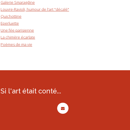
Galerie Smaragdine
Louvre-Ravioli, humour de l'art "décalé"
Quichottine
Eperluette
Une fée parisienne
La chimère écarlate
Poèmes de ma vie
Si l'art était conté...