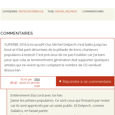
CATÉGORIES :
NOTES DIVERSES (72)
TAGS :
MICHEL DELPECH
2
COMMENTAIRES
COMMENTAIRES
SUPERBE 2016 à toi aussi!!! Oui, Michel Delpech s'est battu jusqu'au
bout et il fait parti désormais de la pléiade de bons chanteurs
populaires à textes!! C'est précieux de ne pas l'oublier car j'ai bien
peur que cela se termine!!notre génération doit supporter quelques
artistes qui ne vivent qu'en comptant le nombre de CD vendus!!
Bisous Fan
Écrit par :
FAN
Répondre à ce commentaire
18h36
-
jeudi 07
janvier
2016
Entièrement d’accord avec toi Fan.
J’aime les artistes populaires. Ce sont ceux qui finissent par rester
car ils sont appréciés par un vaste public. Et Delpech, comme
Galabru, en faisait partie.