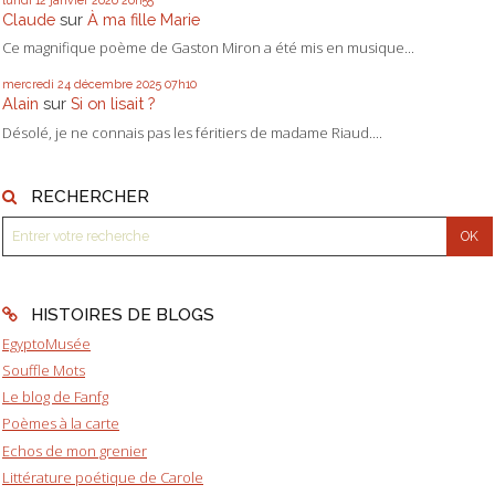
lundi 12
janvier 2026
20h55
Claude
sur
À ma fille Marie
Ce magnifique poème de Gaston Miron a été mis en musique...
mercredi 24
décembre 2025
07h10
Alain
sur
Si on lisait ?
Désolé, je ne connais pas les féritiers de madame Riaud....
RECHERCHER
HISTOIRES DE BLOGS
EgyptoMusée
Souffle Mots
Le blog de Fanfg
Poèmes à la carte
Echos de mon grenier
Littérature poétique de Carole