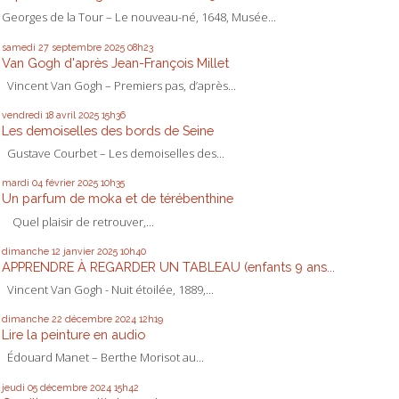
Georges de la Tour – Le nouveau-né, 1648, Musée...
samedi 27
septembre 2025
08h23
Van Gogh d'après Jean-François Millet
Vincent Van Gogh – Premiers pas, d’après...
vendredi 18
avril 2025
15h36
Les demoiselles des bords de Seine
Gustave Courbet – Les demoiselles des...
mardi 04
février 2025
10h35
Un parfum de moka et de térébenthine
Quel plaisir de retrouver,...
dimanche 12
janvier 2025
10h40
APPRENDRE À REGARDER UN TABLEAU (enfants 9 ans...
Vincent Van Gogh - Nuit étoilée, 1889,...
dimanche 22
décembre 2024
12h19
Lire la peinture en audio
Édouard Manet – Berthe Morisot au...
jeudi 05
décembre 2024
15h42