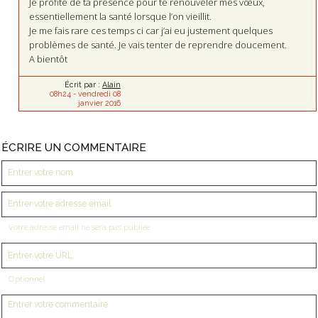
Je profite de ta présence pour te renouveler mes vœux,
essentiellement la santé lorsque l’on vieillit.
Je me fais rare ces temps ci car j’ai eu justement quelques
problèmes de santé. Je vais tenter de reprendre doucement.
A bientôt
Écrit par :
Alain
08h24
-
vendredi 08
janvier 2016
ÉCRIRE UN COMMENTAIRE
Votre adresse email ne sera pas publiée
Optionnel