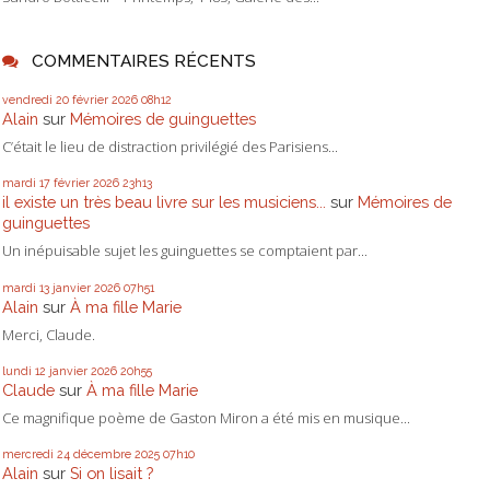
COMMENTAIRES RÉCENTS
vendredi 20
février 2026
08h12
Alain
sur
Mémoires de guinguettes
C’était le lieu de distraction privilégié des Parisiens...
mardi 17
février 2026
23h13
il existe un très beau livre sur les musiciens...
sur
Mémoires de
guinguettes
Un inépuisable sujet les guinguettes se comptaient par...
mardi 13
janvier 2026
07h51
Alain
sur
À ma fille Marie
Merci, Claude.
lundi 12
janvier 2026
20h55
Claude
sur
À ma fille Marie
Ce magnifique poème de Gaston Miron a été mis en musique...
mercredi 24
décembre 2025
07h10
Alain
sur
Si on lisait ?