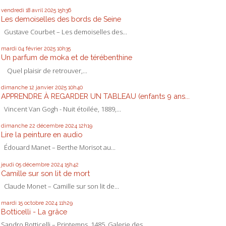
vendredi 18
avril 2025
15h36
Les demoiselles des bords de Seine
Gustave Courbet – Les demoiselles des...
mardi 04
février 2025
10h35
Un parfum de moka et de térébenthine
Quel plaisir de retrouver,...
dimanche 12
janvier 2025
10h40
APPRENDRE À REGARDER UN TABLEAU (enfants 9 ans...
Vincent Van Gogh - Nuit étoilée, 1889,...
dimanche 22
décembre 2024
12h19
Lire la peinture en audio
Édouard Manet – Berthe Morisot au...
jeudi 05
décembre 2024
15h42
Camille sur son lit de mort
Claude Monet – Camille sur son lit de...
mardi 15
octobre 2024
11h29
Botticelli - La grâce
Sandro Botticelli – Printemps, 1485, Galerie des...